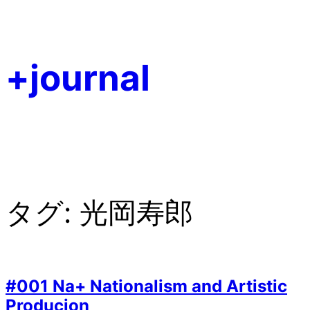
内
容
を
+journal
ス
キ
ッ
プ
タグ:
光岡寿郎
#001 Na+ Nationalism and Artistic
Producion