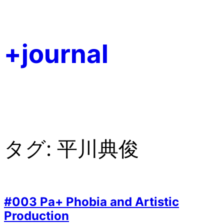
内
容
を
+journal
ス
キ
ッ
プ
タグ:
平川典俊
#003 Pa+ Phobia and Artistic
Production