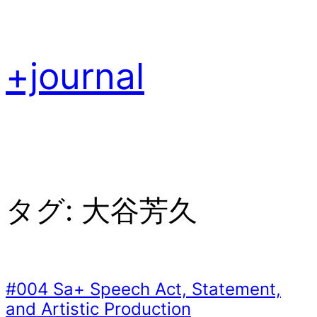
内
容
を
+journal
ス
キ
ッ
プ
タグ:
大谷芳久
#004 Sa+ Speech Act, Statement,
and Artistic Production