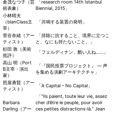
倉茂なつ子（芸
「research room 14th Istanbul
術表象）
Biennial, 2015」
小林晴夫
（blanClass主
「共鳴する装置の発明」
宰）
菅谷奈緒（アー
「排除に抗すること、境界に立つこ
ティスト）
と、なにも持たないこと。」
杉田 敦（美術
「フェルディナン、酷い人ね……」
批評）
高山 明（Port
「『国民投票プロジェクト』 — 声
B主宰・演出
を集める演劇アーキテクチャ」
家）
照屋勇賢（アー
「A Capital – No Capital」
ティスト）
「“Ils paient, toute leur vie, assez
Barbara
cher d’être le peuple, pour avoir
Darling（アー
ces petites distractions-là.” Jean