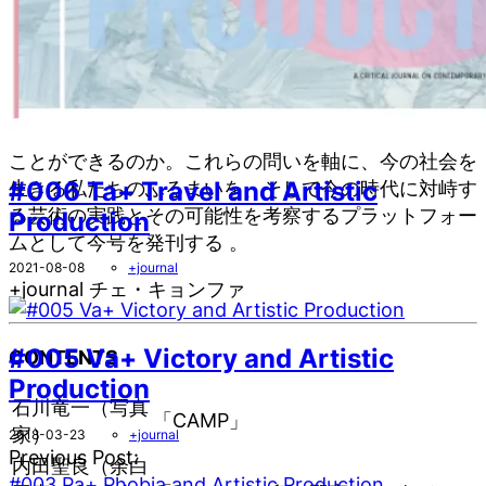
ノイズにかき消される小さな声や沈黙に耳をすまし続
けることには、他者への配慮と共に内省を要する。
私たちはどのように声を発していて、他者の声を聞い
ているのか。自らの声をぶつけることも、自分の声を
押し殺すこともなく、いかにして他者と言葉を交わす
ことができるのか。これらの問いを軸に、今の社会を
#006 Ta+ Travel and Artistic
生きる私たちのふるまいを、そして今の時代に対峙す
る芸術の実践とその可能性を考察するプラットフォー
Production
ムとして今号を発刊する 。
2021-08-08
+journal
+journal チェ・キョンファ
#005 Va+ Victory and Artistic
CONTENTS
Production
石川竜一（写真
「CAMP」
家）
2018-03-23
+journal
Previous Post:
内田聖良（余白
#003 Pa+ Phobia and Artistic Production