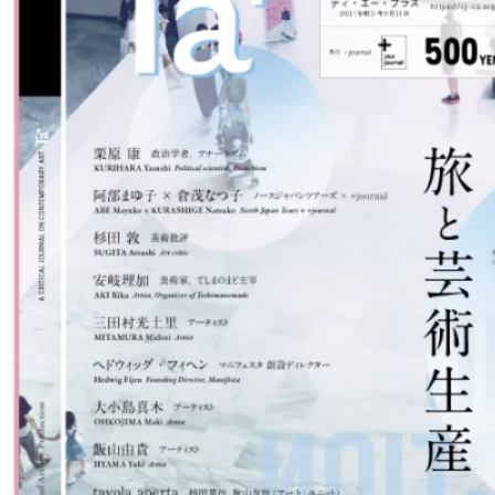
Background
現在、世界中で6000万を超えようとする数の人々
が、戦争による迫害や貧困から逃れるため、行き着く
先も分からぬままに自国を離れることを余儀なくされ
ている。人間であることの尊厳を奪われ、助けの手を
差し伸べられないままに命を落とした人々の数は正確
に知ることさえ不可能だろう。欧米諸国の介入主義に
も大きく依拠する対立が引き起こした第二次世界大戦
後最大の難民危機は、民主主義の限界をつきつけ、平
和の意味を、そしてヒューマニティとは何かを同じ時
代を生きる私たちに問いかけている。一方、日本は昨
年、武力を行使する方向へと大きく舵を切った。長期
に渡る経済的停滞の只中で起きた東日本大震災と福島
原発事故によって社会が—「安定」を失った人々の心
が—揺さぶられ続ける中で、「平和」の意味が性急に