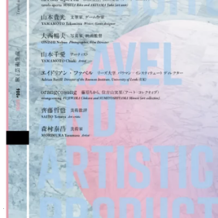
書き換えられつつある。そして、現在の戦争や武力介
入がもたらしている惨状を目の当たりにしながら不戦
の意義を棄てようとする政府に対して、多くの人々が
賛否の声を上げ、日本という国家のあるべき姿を主張
している。たった5年前ですら、誰も考えられなかっ
たような大規模なデモ、「国を脅かす」者たちへのヘ
イトスピーチ、インターネットの匿名性を盾に、暴力
を自制しない言葉の応酬。
しかし、こうして私たちに聞こえてくる声の多くは、
複雑に絡み合う事象を単純化したロジックによって二
極化されてもいる。そのような声は時に激しい情動を
引き起こし、それを発する人々と向けられた人々の双
方に、さまざまなかたちで染みこんでゆく。耳をふさ
いでも聞こえてくる声の力から影響されずにいること
は難しい。強い声に同調することには自己を委ねる心
地よさがある。一方で、周りの声に抗い、自らの声を
伝えることを諦めないでいるには信念を必要とする。