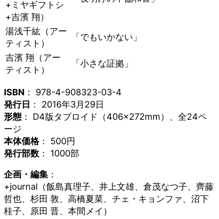
+ミヤギフトシ
+吉濱 翔）
湯浅千紘（アー
「でもいかない」
ティスト）
吉濱 翔（アー
「小さな証拠」
ティスト）
ISBN
： 978-4-908323-03-4
発行日
： 2016年3月29日
形態
： D4版タブロイド（406×272mm）、全24ペ
ージ
本体価格
： 500円
発行部数
： 1000部
企画・編集
：
+journal（飯島真理子、井上文雄、倉茂なつ子、齊藤
哲也、杉田 敦、高橋夏菜、チェ・キョンファ、沼下
桂子、原田 晋、本間メイ）