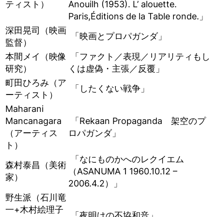
ティスト）
Anouilh (1953). L’ alouette.
Paris,Éditions de la Table ronde.」
深田晃司（映画
「映画とプロパガンダ」
監督）
本間メイ（映像
「ファクト／表現／リアリティもし
研究）
くは虚偽・主張／反覆」
町田ひろみ（ア
「したくない戦争」
ーティスト）
Maharani
Mancanagara
「Rekaan Propaganda 架空のプ
（アーティス
ロパガンダ」
ト）
「なにものかへのレクイエム
森村泰昌（美術
（ASANUMA 1 1960.10.12 –
家）
2006.4.2）」
野生派（石川竜
一+木村絵理子
「夜明けの不協和音」