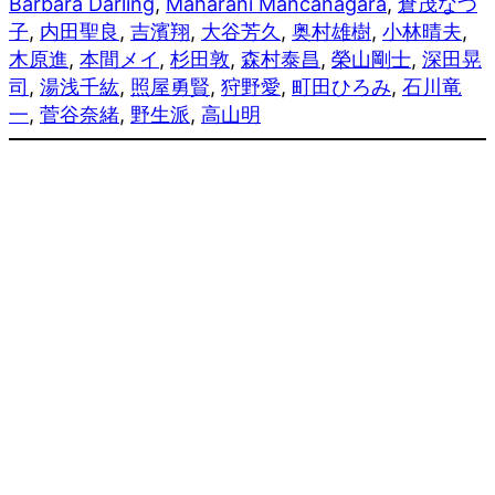
Barbara Darling
, 
Maharani Mancanagara
, 
倉茂なつ
子
, 
内田聖良
, 
吉濱翔
, 
大谷芳久
, 
奥村雄樹
, 
小林晴夫
, 
木原進
, 
本間メイ
, 
杉田敦
, 
森村泰昌
, 
榮山剛士
, 
深田晃
司
, 
湯浅千紘
, 
照屋勇賢
, 
狩野愛
, 
町田ひろみ
, 
石川竜
一
, 
菅谷奈緒
, 
野生派
, 
高山明