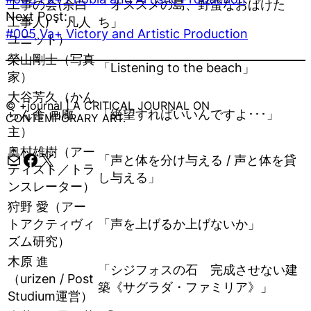
工事の会(余白
「オススメの島、野蛮なおばけた
Next Post:
工事人)・ 凡人
ち」
#005 Va+ Victory and Artistic Production
ユニット）
榮山剛士（写真
「Listening to the beach」
家）
大谷芳久（かん
© +journal | A CRITICAL JOURNAL ON
らん舎 画廊
「絶望すればいいんですよ･･･」
CONTEMPORARY ART.
主）
奥村雄樹（アー
メール
Facebook
X
「声と体を分け与える / 声と体を貸
ティスト／トラ
し与える」
ンスレーター）
狩野 愛（アー
トアクティヴィ
「声を上げるか上げないか」
ズム研究）
木原 進
「シジフォスの石 完成させない建
（urizen / Post
築《サグラダ・ファミリア》」
Studium運営）