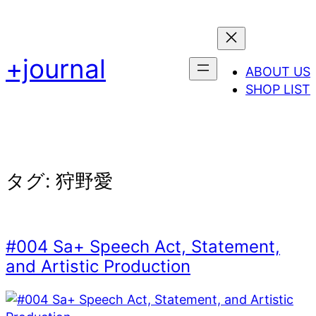
内
容
を
+journal
ス
ABOUT US
キ
SHOP LIST
ッ
プ
タグ:
狩野愛
#004 Sa+ Speech Act, Statement,
and Artistic Production