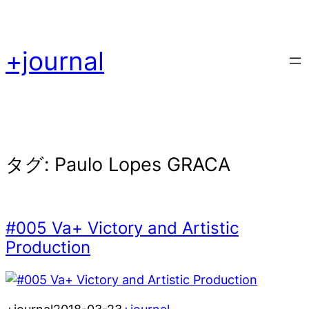
内
容
を
+journal
ス
キ
ッ
プ
タグ:
Paulo Lopes GRACA
#005 Va+ Victory and Artistic
Production