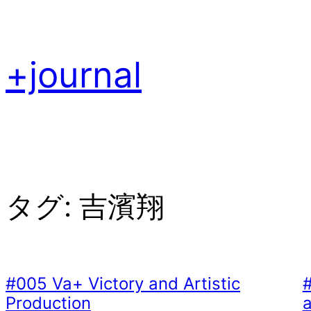
内
容
を
+journal
ス
キ
ッ
プ
タグ:
吉濱翔
#005 Va+ Victory and Artistic
Production
a